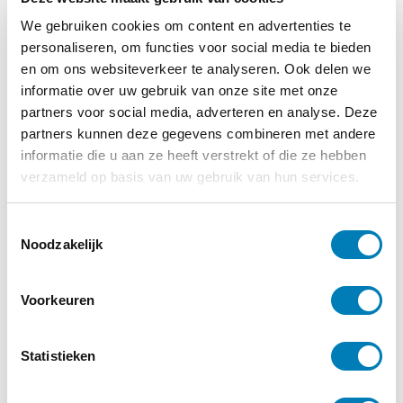
We gebruiken cookies om content en advertenties te
Lees verder
personaliseren, om functies voor social media te bieden
en om ons websiteverkeer te analyseren. Ook delen we
informatie over uw gebruik van onze site met onze
partners voor social media, adverteren en analyse. Deze
partners kunnen deze gegevens combineren met andere
informatie die u aan ze heeft verstrekt of die ze hebben
verzameld op basis van uw gebruik van hun services.
T
Noodzakelijk
o
e
s
Voorkeuren
Ontwikkeling, Zwangerschap
t
e
m
Statistieken
15-11-2021
m
Nieuwe E-learning cursus over hulp bij
i