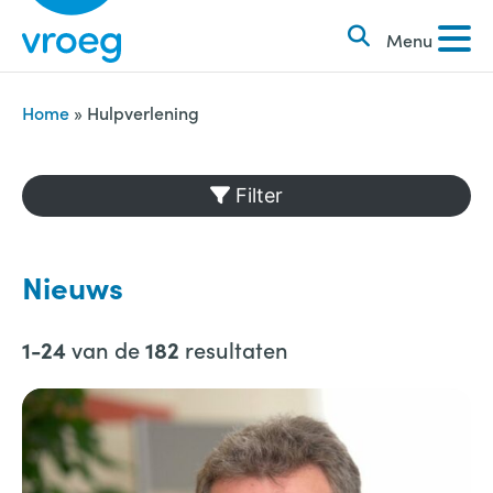
k
S
e
Menu
k
n
i
n
p
Home
»
Hulpverlening
a
t
a
o
Filter
r
c
:
o
n
Nieuws
t
e
van de
resultaten
1-24
182
n
t