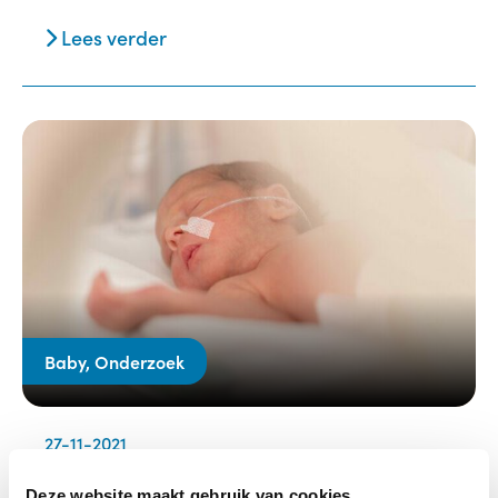
Lees verder
Baby, Onderzoek
27-11-2021
Voors en tegens van bloedtransfusies bij
kwetsbare pasgeborenen
Deze website maakt gebruik van cookies