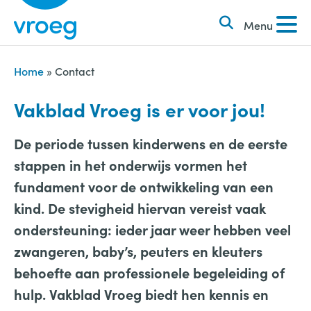
k
S
e
Menu
k
n
i
n
p
Home
»
Contact
a
t
Vakblad Vroeg is er voor jou!
a
o
r
c
De periode tussen kinderwens en de eerste
:
o
stappen in het onderwijs vormen het
n
fundament voor de ontwikkeling van een
t
kind. De stevigheid hiervan vereist vaak
e
ondersteuning: ieder jaar weer hebben veel
n
zwangeren, baby’s, peuters en kleuters
t
behoefte aan professionele begeleiding of
hulp. Vakblad Vroeg biedt hen kennis en