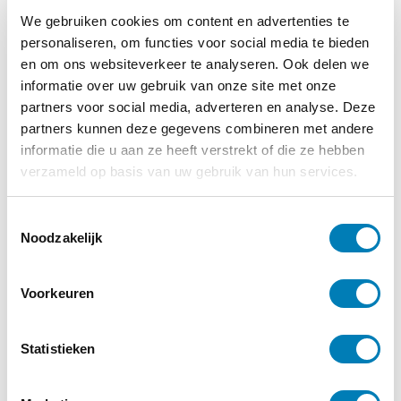
Vraag of opmerking aan VROEG?
We gebruiken cookies om content en advertenties te
personaliseren, om functies voor social media te bieden
Voor aanmelden op de nieuwsbrief:
klik
en om ons websiteverkeer te analyseren. Ook delen we
hier
.
informatie over uw gebruik van onze site met onze
Voor het toevoegen van een evenement
partners voor social media, adverteren en analyse. Deze
in onze agenda:
klik hier
.
partners kunnen deze gegevens combineren met andere
informatie die u aan ze heeft verstrekt of die ze hebben
Voor het afsluiten (en opzeggen) van
verzameld op basis van uw gebruik van hun services.
abonnementen:
klik hier
.
T
Voor andere vragen, mail naar
Noodzakelijk
o
info@vakbladvroeg.nl of vul
e
s
onderstaand contactformulier in.
Voorkeuren
t
e
LET OP! Wil je je abonnement opzeggen of
m
Statistieken
je adres wijzigen? Gebruik dan
niet
dit
m
mailadres of contactformulier, maar stuur
i