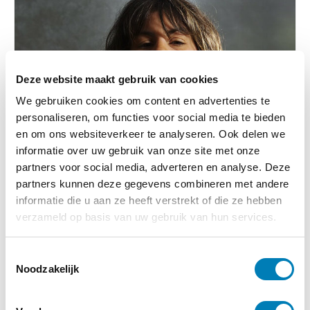
Deze website maakt gebruik van cookies
We gebruiken cookies om content en advertenties te
personaliseren, om functies voor social media te bieden
en om ons websiteverkeer te analyseren. Ook delen we
informatie over uw gebruik van onze site met onze
partners voor social media, adverteren en analyse. Deze
partners kunnen deze gegevens combineren met andere
informatie die u aan ze heeft verstrekt of die ze hebben
verzameld op basis van uw gebruik van hun services.
Geen categorie
T
25-11-2024
Noodzakelijk
Nu voor iedereen online: Keuzehulp jeugd en
o
gezin
e
s