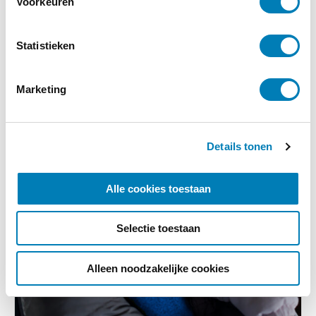
Voorkeuren
Lees verder
t
e
m
Statistieken
m
i
Marketing
n
g
s
Details tonen
s
e
l
Alle cookies toestaan
e
c
Selectie toestaan
t
i
e
Alleen noodzakelijke cookies