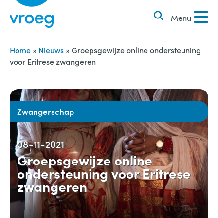
k
S
e
Menu
k
n
i
n
p
Home
»
Nieuws
»
Groepsgewijze online ondersteuning
a
voor Eritrese zwangeren
t
a
o
r
c
:
o
Zwangerschap
n
t
08-11-2021
e
Groepsgewijze online
n
ondersteuning voor Eritrese
t
zwangeren