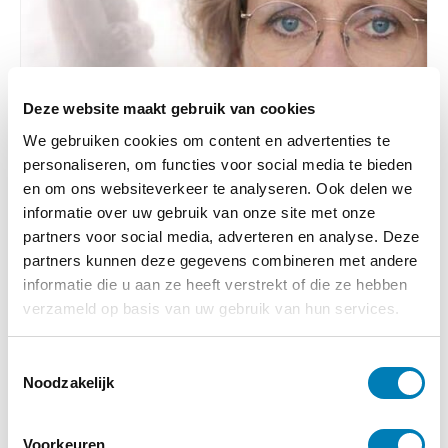
Deze website maakt gebruik van cookies
We gebruiken cookies om content en advertenties te
personaliseren, om functies voor social media te bieden
en om ons websiteverkeer te analyseren. Ook delen we
Recensies, Zwangerschap
informatie over uw gebruik van onze site met onze
partners voor social media, adverteren en analyse. Deze
30-06-2026
partners kunnen deze gegevens combineren met andere
Recensie: Schaduwverdriet – Wat als je
informatie die u aan ze heeft verstrekt of die ze hebben
zwangerschap geen roze wolk is?
verzameld op basis van uw gebruik van hun services.
Lees verder
T
Noodzakelijk
o
e
s
Voorkeuren