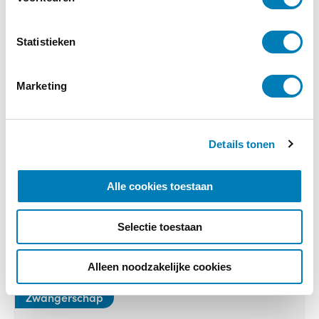
t
e
m
Statistieken
m
i
Marketing
n
g
s
Details tonen
s
e
l
Alle cookies toestaan
e
c
Selectie toestaan
t
i
e
Alleen noodzakelijke cookies
Zwangerschap