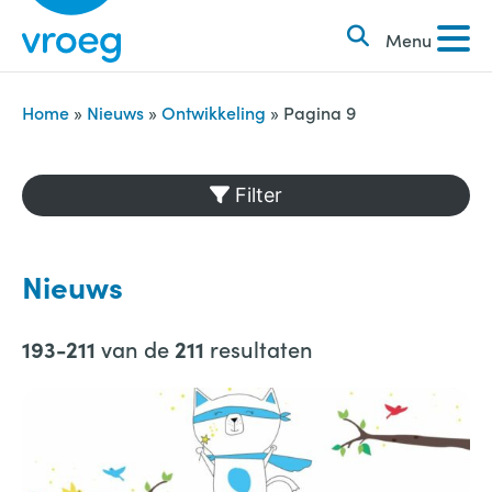
k
S
e
Menu
k
n
i
n
p
Home
»
Nieuws
»
Ontwikkeling
»
Pagina 9
a
t
a
o
Filter
r
c
:
o
n
Nieuws
t
e
van de
resultaten
193-211
211
n
t