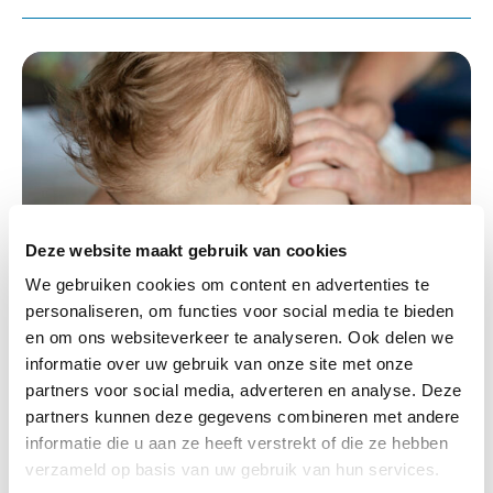
Deze website maakt gebruik van cookies
Beperking / Handicap / Syndroom,
We gebruiken cookies om content en advertenties te
Ontwikkeling
personaliseren, om functies voor social media te bieden
en om ons websiteverkeer te analyseren. Ook delen we
informatie over uw gebruik van onze site met onze
24-02-2020
partners voor social media, adverteren en analyse. Deze
Register mijlpaal in zorg aan kinderen met
partners kunnen deze gegevens combineren met andere
cerebrale parese
informatie die u aan ze heeft verstrekt of die ze hebben
verzameld op basis van uw gebruik van hun services.
Lees verder