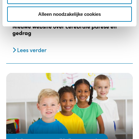
i
e
Alleen noodzakelijke cookies
10-02-2020
Nieuwe website over cerebrale parese en
gedrag
Lees verder