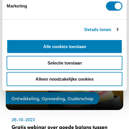
i
Marketing
n
Lees verder
g
s
Details tonen
s
e
l
Alle cookies toestaan
e
c
Selectie toestaan
t
i
e
Alleen noodzakelijke cookies
Ontwikkeling, Opvoeding, Ouderschap
26-10-2023
Gratis webinar over goede balans tussen