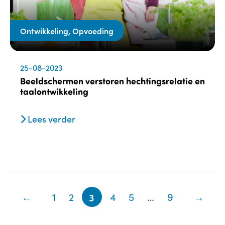
Ontwikkeling, Opvoeding
25-08-2023
Beeldschermen verstoren hechtingsrelatie en
taalontwikkeling
Lees verder
←
1
2
3
4
5
…
9
→