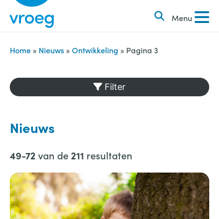
k
S
e
Menu
k
n
i
n
p
Home
»
Nieuws
»
Ontwikkeling
»
Pagina 3
a
t
a
o
Filter
r
c
:
o
n
Nieuws
t
e
van de
resultaten
49-72
211
n
t