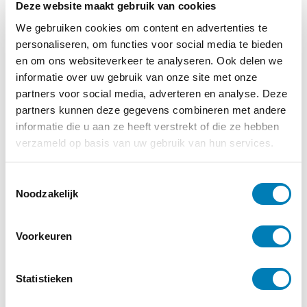
Deze website maakt gebruik van cookies
Lees verder
We gebruiken cookies om content en advertenties te
personaliseren, om functies voor social media te bieden
en om ons websiteverkeer te analyseren. Ook delen we
informatie over uw gebruik van onze site met onze
partners voor social media, adverteren en analyse. Deze
partners kunnen deze gegevens combineren met andere
informatie die u aan ze heeft verstrekt of die ze hebben
verzameld op basis van uw gebruik van hun services.
T
Noodzakelijk
o
e
Onderzoek, Ontwikkeling
s
Voorkeuren
t
e
26-10-2023
m
Statistieken
Nu universele maat voor meten ontwikkeling
m
van kinderen