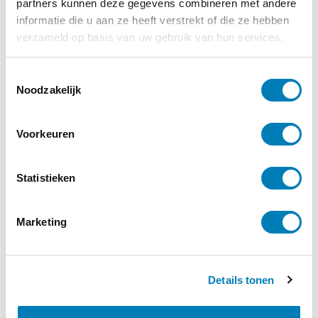
partners kunnen deze gegevens combineren met andere
informatie die u aan ze heeft verstrekt of die ze hebben
verzameld op basis van uw gebruik van hun services.
T
Noodzakelijk
o
e
s
Voorkeuren
t
e
m
Statistieken
m
i
Marketing
n
g
s
Details tonen
s
e
Baby, Rouw / Verlies
l