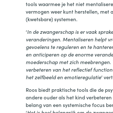
tools waarmee je het niet mentaliser
vermogen weer kunt herstellen, met 
(kwetsbare) systemen.
‘
In de zwangerschap is er vaak sprake
veranderingen. Mentaliseren helpt 
gevoelens te reguleren en te hanteren
en anticiperen op de enorme verand
moederschap met zich meebrengen. Wan
verbeteren van het reflectief functio
het zelfbeeld en emotieregulatie
’ ver
Roos biedt praktische tools die de p
andere ouder als het kind verbeteren in
belang van een systemische focus ben
‘
Het is heel belangrijk om de zwange