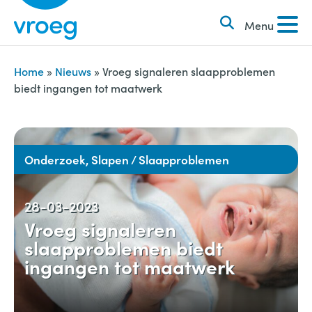
k
S
e
Menu
k
n
i
n
p
Home
»
Nieuws
»
Vroeg signaleren slaapproblemen
a
biedt ingangen tot maatwerk
t
a
o
r
c
:
o
Onderzoek, Slapen / Slaapproblemen
n
t
28-03-2023
e
Vroeg signaleren
n
slaapproblemen biedt
t
ingangen tot maatwerk