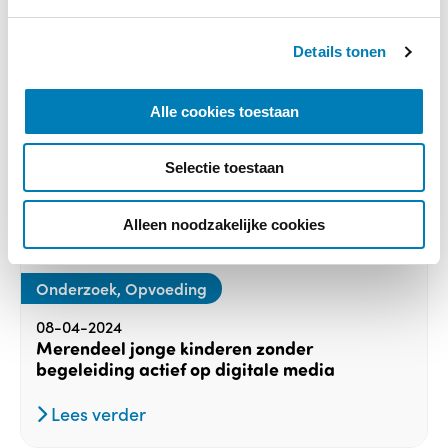
g
s
Details tonen
s
e
l
Alle cookies toestaan
e
c
Selectie toestaan
t
i
e
Alleen noodzakelijke cookies
Onderzoek, Opvoeding
08-04-2024
Merendeel jonge kinderen zonder
begeleiding actief op digitale media
Lees verder