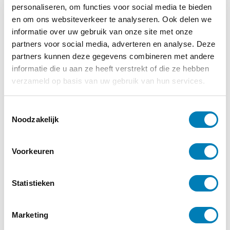
personaliseren, om functies voor social media te bieden
en om ons websiteverkeer te analyseren. Ook delen we
informatie over uw gebruik van onze site met onze
Onderzoek, Vroeggeboorte
partners voor social media, adverteren en analyse. Deze
partners kunnen deze gegevens combineren met andere
28-10-2024
informatie die u aan ze heeft verstrekt of die ze hebben
Huid-op-huidcontact stimuleert
verzameld op basis van uw gebruik van hun services.
neurologische ontwikkeling premature baby
Lees verder
T
Noodzakelijk
o
e
s
Voorkeuren
t
e
m
Statistieken
m
i
Marketing
n