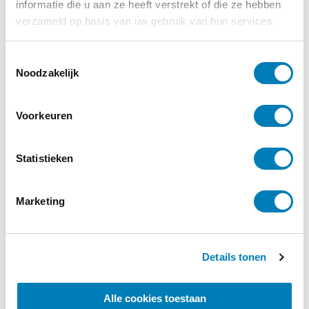
informatie die u aan ze heeft verstrekt of die ze hebben
verzameld op basis van uw gebruik van hun services.
Lees verder
T
Noodzakelijk
o
e
s
Voorkeuren
t
e
m
Statistieken
m
i
Marketing
n
g
s
Details tonen
s
e
l
Alle cookies toestaan
e