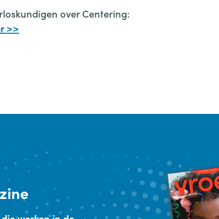
Verloskundigen over Centering:
er >>
zine
 die werken in de