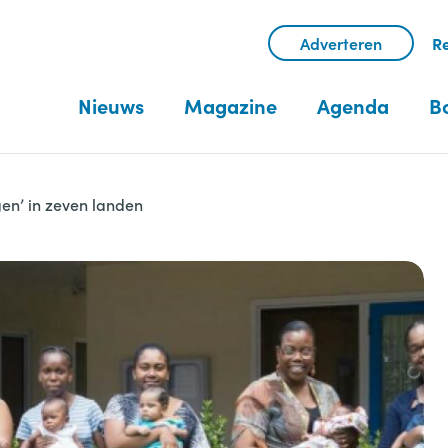
Adverteren
Re
Nieuws
Magazine
Agenda
B
gen’ in zeven landen