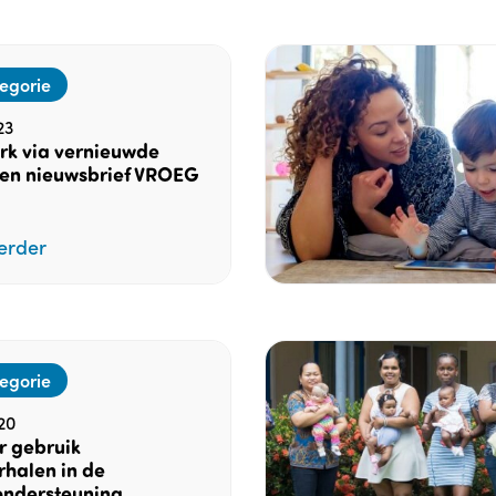
egorie
23
k via vernieuwde
 en nieuwsbrief VROEG
erder
egorie
20
r gebruik
rhalen in de
ndersteuning