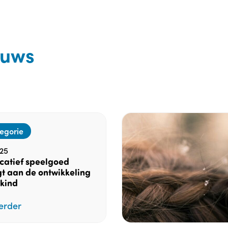
euws
egorie
25
catief speelgoed
t aan de ontwikkeling
 kind
erder