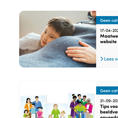
Geen cat
17-04-20
Maatwer
website
Lees v
Geen cat
21-09-20
Tips voo
beeldve
opvoedo