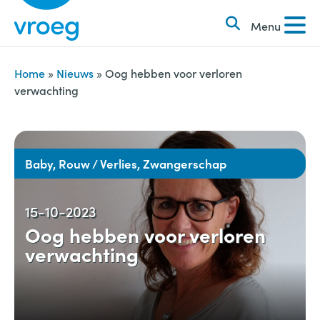
k
S
e
Menu
k
n
i
n
p
Home
»
Nieuws
»
Oog hebben voor verloren
a
verwachting
t
a
o
r
c
:
o
Baby, Rouw / Verlies, Zwangerschap
n
t
15-10-2023
e
Oog hebben voor verloren
n
verwachting
t