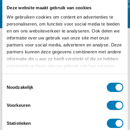
Deze website maakt gebruik van cookies
We gebruiken cookies om content en advertenties te
personaliseren, om functies voor social media te bieden
en om ons websiteverkeer te analyseren. Ook delen we
informatie over uw gebruik van onze site met onze
partners voor social media, adverteren en analyse. Deze
Ander interessant nieuws
partners kunnen deze gegevens combineren met andere
Categorie:
Baby, Rouw / Verlies,
informatie die u aan ze heeft verstrekt of die ze hebben
verzameld op basis van uw gebruik van hun services.
Zwangerschap
T
Noodzakelijk
o
e
s
Voorkeuren
t
e
m
Statistieken