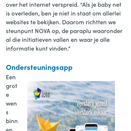
over het internet verspreid. “Als je baby net
is overleden, ben je niet in staat om allerlei
websites te bekijken. Daarom richtten we
steunpunt NOVA op, de paraplu waaronder
al die initiatieven vallen en waar je alle
informatie kunt vinden.”
Ondersteuningsapp
Een
grot
e
wen
s
binn
en