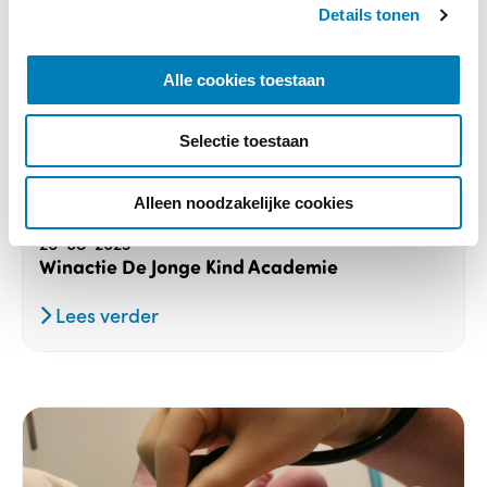
Details tonen
s
e
l
Alle cookies toestaan
e
c
Selectie toestaan
t
i
e
Geen categorie
Alleen noodzakelijke cookies
26-08-2023
Winactie De Jonge Kind Academie
Lees verder