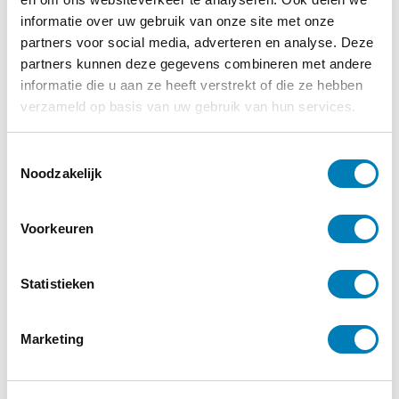
16-02-2024
informatie over uw gebruik van onze site met onze
De evolutie van kinderopvang: van
partners voor social media, adverteren en analyse. Deze
traditioneel tot modern
partners kunnen deze gegevens combineren met andere
informatie die u aan ze heeft verstrekt of die ze hebben
Lees verder
verzameld op basis van uw gebruik van hun services.
T
Noodzakelijk
o
e
s
Voorkeuren
t
e
m
Statistieken
m
i
Marketing
n
g
s