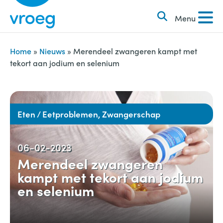
k
S
e
Menu
k
n
i
n
p
Home
»
Nieuws
»
Merendeel zwangeren kampt met
a
tekort aan jodium en selenium
t
a
o
r
c
:
o
Eten / Eetproblemen, Zwangerschap
n
t
06-02-2023
e
Merendeel zwangeren
n
kampt met tekort aan jodium
t
en selenium