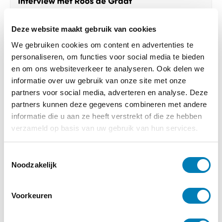
Interview met Roos de Graaf
Lees verder
Deze website maakt gebruik van cookies
We gebruiken cookies om content en advertenties te
personaliseren, om functies voor social media te bieden
en om ons websiteverkeer te analyseren. Ook delen we
informatie over uw gebruik van onze site met onze
partners voor social media, adverteren en analyse. Deze
partners kunnen deze gegevens combineren met andere
informatie die u aan ze heeft verstrekt of die ze hebben
verzameld op basis van uw gebruik van hun services.
T
Noodzakelijk
o
e
s
Voorkeuren
t
e