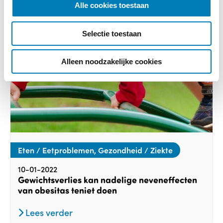
Alle cookies toestaan
e
c
Selectie toestaan
t
i
e
Alleen noodzakelijke cookies
Eten / Eetproblemen, Gezondheid / Ziekte
10-01-2022
Gewichtsverlies kan nadelige neveneffecten
van obesitas teniet doen
Lees verder