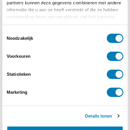
partners kunnen deze gegevens combineren met andere
informatie die u aan ze heeft verstrekt of die ze hebben
verzameld op basis van uw gebruik van hun services.
T
Noodzakelijk
o
Gezondheid / Ziekte, Zwangerschap
e
15-12-2022
s
Voorkeuren
Gezonde leefstijl zwangere verdient
t
expliciete aandacht
e
m
Statistieken
Lees verder
m
i
Marketing
n
g
s
Details tonen
s
e
l