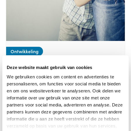
Ontwikkeling
06-11-2024
Deze website maakt gebruik van cookies
Kinderen met selectief mutisme lijden in stilte
We gebruiken cookies om content en advertenties te
Lees verder
personaliseren, om functies voor social media te bieden
en om ons websiteverkeer te analyseren. Ook delen we
informatie over uw gebruik van onze site met onze
partners voor social media, adverteren en analyse. Deze
partners kunnen deze gegevens combineren met andere
informatie die u aan ze heeft verstrekt of die ze hebben
verzameld op basis van uw gebruik van hun services.