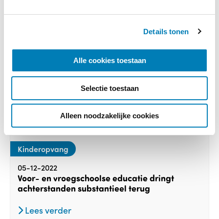
g
s
Details tonen
s
e
l
Alle cookies toestaan
e
c
Selectie toestaan
t
i
e
Alleen noodzakelijke cookies
Kinderopvang
05-12-2022
Voor- en vroegschoolse educatie dringt
achterstanden substantieel terug
Lees verder