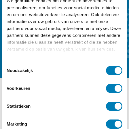
We gebruiken cookies om content en advertenties te
vroegtijdige onderkenning en vroeghulp.
personaliseren, om functies voor social media te bieden
Ons kwartaalmagazine biedt achtergrond
en om ons websiteverkeer te analyseren. Ook delen we
en verdieping. Een abonnement kost €
informatie over uw gebruik van onze site met onze
partners voor social media, adverteren en analyse. Deze
59,- per jaar.
partners kunnen deze gegevens combineren met andere
informatie die u aan ze heeft verstrekt of die ze hebben
Kennismaken
Abonneren
verzameld op basis van uw gebruik van hun services.
T
Noodzakelijk
o
e
s
Voorkeuren
t
Ander interessant nieuws
e
m
Statistieken
Categorie:
Kinderopvang
m
i
Marketing
n