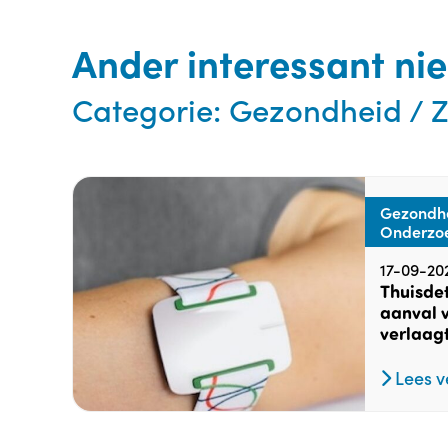
Ander interessant ni
Categorie:
Gezondheid / Z
Gezondhe
Onderzo
17-09-20
Thuisdet
aanval v
verlaagt
Lees v