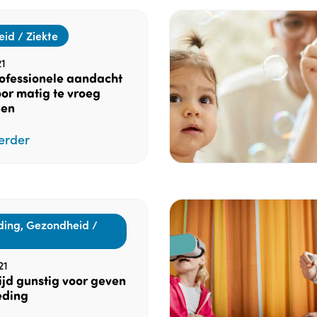
id / Ziekte
1
ofessionele aandacht
or matig te vroeg
nen
erder
ding, Gezondheid /
21
jd gunstig voor geven
eding