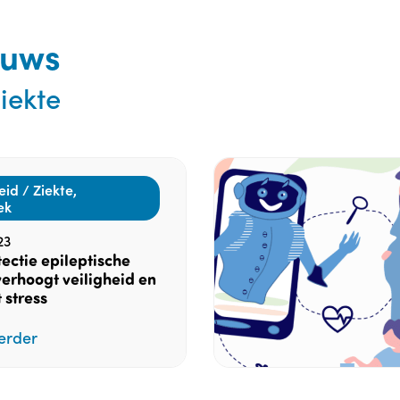
euws
iekte
id / Ziekte,
ek
23
ectie epileptische
erhoogt veiligheid en
 stress
erder