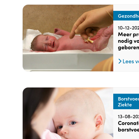
Gezondhe
10-12-202
Meer pr
nodig vo
gebore
Lees v
Borstvoe
Ziekte
13-08-20
Coronati
borstvo