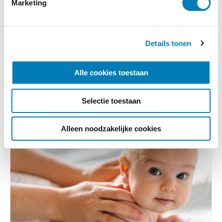
Marketing
n
Ander interessant nieuws
g
s
Categorie:
Gezondheid / Ziekte,
Details tonen
s
Zwangerschap
e
l
Alle cookies toestaan
e
c
Selectie toestaan
t
i
e
Alleen noodzakelijke cookies