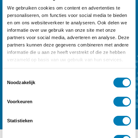
We gebruiken cookies om content en advertenties te
Vakblad Vroeg is er voor professionals die
personaliseren, om functies voor social media te bieden
werken in de geboortezorg en met
en om ons websiteverkeer te analyseren. Ook delen we
informatie over uw gebruik van onze site met onze
kinderen tot zeven jaar en hun ouders.
partners voor social media, adverteren en analyse. Deze
Sleutelwoorden zijn preventie,
partners kunnen deze gegevens combineren met andere
vroegtijdige onderkenning en vroeghulp.
informatie die u aan ze heeft verstrekt of die ze hebben
Ons kwartaalmagazine biedt achtergrond
verzameld op basis van uw gebruik van hun services.
en verdieping. Een abonnement kost €
T
59,- per jaar.
Noodzakelijk
o
e
Kennismaken
Abonneren
s
Voorkeuren
t
e
m
Statistieken
m
i