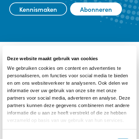
Kennismaken
Abonneren
Deze website maakt gebruik van cookies
Ander interessant nieuws
We gebruiken cookies om content en advertenties te
Categorie:
Recensies,
personaliseren, om functies voor social media te bieden
Zwangerschap
en om ons websiteverkeer te analyseren. Ook delen we
informatie over uw gebruik van onze site met onze
partners voor social media, adverteren en analyse. Deze
partners kunnen deze gegevens combineren met andere
informatie die u aan ze heeft verstrekt of die ze hebben
verzameld op basis van uw gebruik van hun services.
T