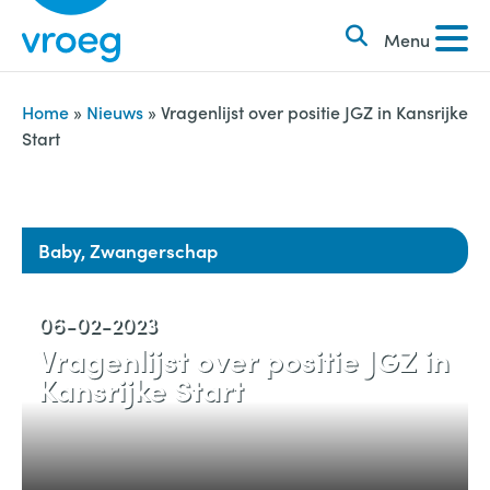
k
S
e
Menu
k
n
i
n
p
Home
»
Nieuws
»
Vragenlijst over positie JGZ in Kansrijke
a
Start
t
a
o
r
c
:
o
Baby, Zwangerschap
n
t
06-02-2023
e
Vragenlijst over positie JGZ in
n
Kansrijke Start
t