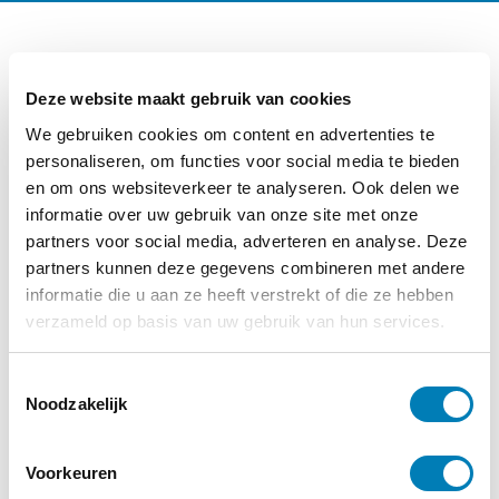
Ander interessant nieuws
Deze website maakt gebruik van cookies
Categorie:
Baby, Zwangerschap
We gebruiken cookies om content en advertenties te
personaliseren, om functies voor social media te bieden
en om ons websiteverkeer te analyseren. Ook delen we
informatie over uw gebruik van onze site met onze
partners voor social media, adverteren en analyse. Deze
partners kunnen deze gegevens combineren met andere
informatie die u aan ze heeft verstrekt of die ze hebben
verzameld op basis van uw gebruik van hun services.
T
Noodzakelijk
o
e
s
Voorkeuren
t