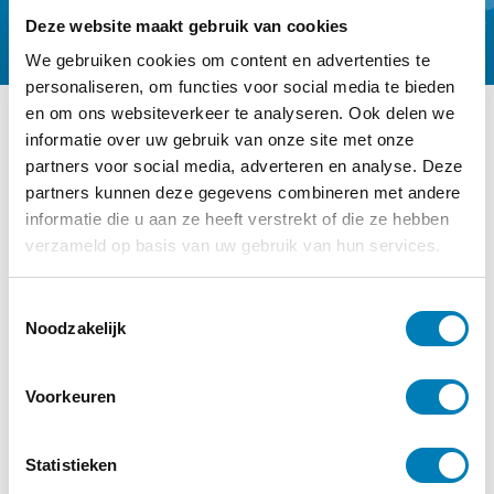
Deze website maakt gebruik van cookies
We gebruiken cookies om content en advertenties te
personaliseren, om functies voor social media te bieden
en om ons websiteverkeer te analyseren. Ook delen we
informatie over uw gebruik van onze site met onze
Ander interessant nieuws
partners voor social media, adverteren en analyse. Deze
partners kunnen deze gegevens combineren met andere
Categorie:
Baby, Ouderschap,
informatie die u aan ze heeft verstrekt of die ze hebben
Zwangerschap
verzameld op basis van uw gebruik van hun services.
T
Noodzakelijk
o
e
s
Voorkeuren
t
e
m
Statistieken
m