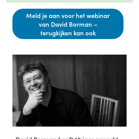
Meld je aan voor het webinar
van David Borman –
terugkijken kan ook