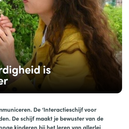
digheid is
er
municeren. De ‘Interactieschijf voor
den. De schijf maakt je bewuster van de
nge kinderen bij het leren van allerlei