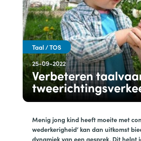
Taal / TOS
25-09-2022
Verbeteren taalvaar
tweerichtingsverke
Menig jong kind heeft moeite met com
wederkerigheid’ kan dan uitkomst bie
dynamiek van een gesprek. Dit helpt jo