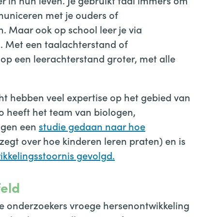
er in hun leven. Je gebruikt taal immers om
mmuniceren met je ouders of
n. Maar ook op school leer je via
s. Met een taalachterstand of
o op een leerachterstand groter, met alle
ht hebben veel expertise op het gebied van
Zo heeft het team van biologen,
igen een
studie gedaan naar hoe
zegt over hoe kinderen leren praten) en is
kkelingsstoornis gevolgd.
feld
de onderzoekers vroege hersenontwikkeling