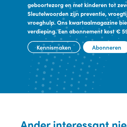
geboortezorg en met kinderen tot zev
Sleutelwoorden zijn preventie, vroegt
vroeghulp. Ons kwartaalmagazine bie
verdieping. Een abonnement kost € 59,
Kennismaken
Abonneren
Ander interessant ni