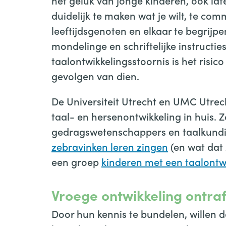
het geluk van jonge kinderen, ook lat
duidelijk te maken wat je wilt, te co
leeftijdsgenoten en elkaar te begrijpe
mondelinge en schriftelijke instructie
taalontwikkelingsstoornis is het risic
gevolgen van dien.
De Universiteit Utrecht en UMC Utrec
taal- en hersenontwikkeling in huis. 
gedragswetenschappers en taalkund
zebravinken leren zingen
(en wat dat 
een groep
kinderen met een taalontwi
Vroege ontwikkeling ontra
Door hun kennis te bundelen, willen 