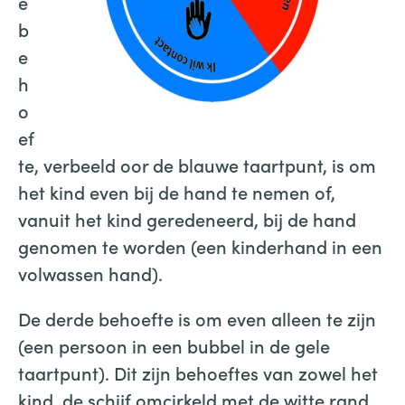
e
b
e
h
o
ef
te, verbeeld oor de blauwe taartpunt, is om
het kind even bij de hand te nemen of,
vanuit het kind geredeneerd, bij de hand
genomen te worden (een kinderhand in een
volwassen hand).
De derde behoefte is om even alleen te zijn
(een persoon in een bubbel in de gele
taartpunt). Dit zijn behoeftes van zowel het
kind, de schijf omcirkeld met de witte rand,