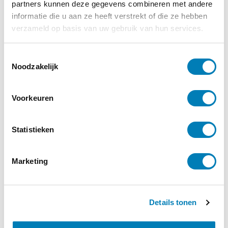
partners kunnen deze gegevens combineren met andere
informatie die u aan ze heeft verstrekt of die ze hebben
verzameld op basis van uw gebruik van hun services.
T
Noodzakelijk
o
e
s
Voorkeuren
t
e
m
Statistieken
m
i
Marketing
n
g
s
Details tonen
s
e
Interview, Taal / TOS
l