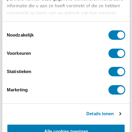
informatie die u aan ze heeft verstrekt of die ze hebben
verzameld op basis van uw gebruik van hun services.
T
Noodzakelijk
o
e
s
Voorkeuren
t
e
m
Statistieken
m
i
Marketing
n
g
s
Details tonen
s
e
l
Alle cookies toestaan