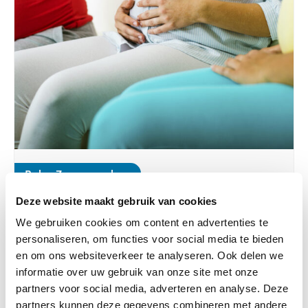
Baby, Zwangerschap
14-07-2024
Deze website maakt gebruik van cookies
Geboortezorg in groepsverband slaat
We gebruiken cookies om content en advertenties te
wereldwijd aan
personaliseren, om functies voor social media te bieden
en om ons websiteverkeer te analyseren. Ook delen we
Lees verder
informatie over uw gebruik van onze site met onze
partners voor social media, adverteren en analyse. Deze
partners kunnen deze gegevens combineren met andere