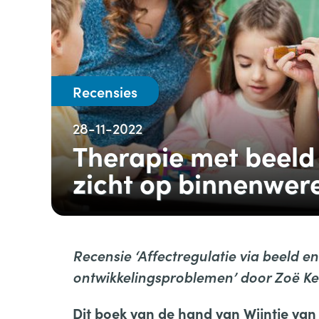
Recensies
28-11-2022
Therapie met beeld
zicht op binnenwere
Recensie ‘Affectregulatie via beeld e
ontwikkelingsproblemen’
door Zoë K
Dit boek van de hand van Wijntje van