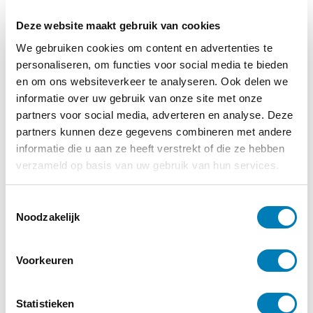
Deze website maakt gebruik van cookies
We gebruiken cookies om content en advertenties te
personaliseren, om functies voor social media te bieden
en om ons websiteverkeer te analyseren. Ook delen we
informatie over uw gebruik van onze site met onze
partners voor social media, adverteren en analyse. Deze
Baby
partners kunnen deze gegevens combineren met andere
informatie die u aan ze heeft verstrekt of die ze hebben
verzameld op basis van uw gebruik van hun services.
14-12-2020
Huidhonger essentiële basisbehoefte van
T
iedere baby
Noodzakelijk
o
e
Lees verder
s
Voorkeuren
t
e
m
Statistieken