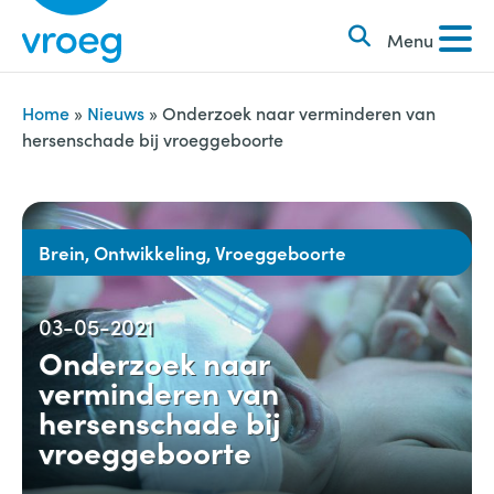
k
S
e
Menu
k
n
i
n
p
Home
»
Nieuws
»
Onderzoek naar verminderen van
a
hersenschade bij vroeggeboorte
t
a
o
r
c
:
o
Brein, Ontwikkeling, Vroeggeboorte
n
t
03-05-2021
e
Onderzoek naar
n
verminderen van
t
hersenschade bij
vroeggeboorte