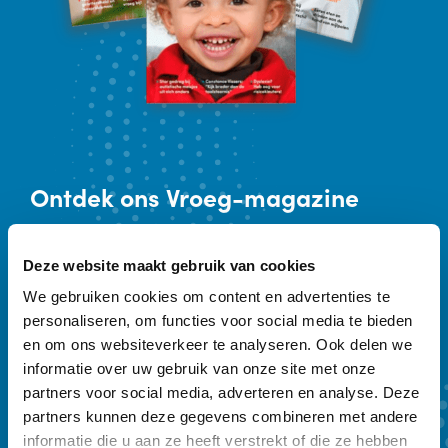
Ontdek
ons Vroeg-magazine
Vakblad Vroeg is er voor professionals die
Deze website maakt gebruik van cookies
werken in de geboortezorg en met
We gebruiken cookies om content en advertenties te
kinderen tot zeven jaar en hun ouders.
personaliseren, om functies voor social media te bieden
Sleutelwoorden zijn preventie,
en om ons websiteverkeer te analyseren. Ook delen we
vroegtijdige onderkenning en vroeghulp.
informatie over uw gebruik van onze site met onze
partners voor social media, adverteren en analyse. Deze
Ons kwartaalmagazine biedt achtergrond
partners kunnen deze gegevens combineren met andere
en verdieping. Een abonnement kost €
informatie die u aan ze heeft verstrekt of die ze hebben