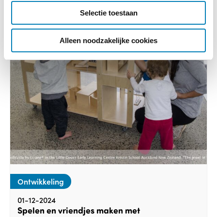
c
Selectie toestaan
t
i
e
Alleen noodzakelijke cookies
Ontwikkeling
01-12-2024
Spelen en vriendjes maken met