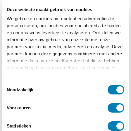
Deze website maakt gebruik van cookies
13-11-2023
Talentool geboortezorg ondersteunt zorg aan
We gebruiken cookies om content en advertenties te
anderstaligen
personaliseren, om functies voor social media te bieden
en om ons websiteverkeer te analyseren. Ook delen we
Lees verder
informatie over uw gebruik van onze site met onze
partners voor social media, adverteren en analyse. Deze
partners kunnen deze gegevens combineren met andere
informatie die u aan ze heeft verstrekt of die ze hebben
verzameld op basis van uw gebruik van hun services.
T
Noodzakelijk
o
e
s
Voorkeuren
t
e
m
Statistieken