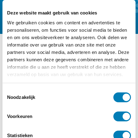
Kennismaken
Abonneren
Deze website maakt gebruik van cookies
We gebruiken cookies om content en advertenties te
personaliseren, om functies voor social media te bieden
en om ons websiteverkeer te analyseren. Ook delen we
informatie over uw gebruik van onze site met onze
partners voor social media, adverteren en analyse. Deze
Ander interessant nieuws
partners kunnen deze gegevens combineren met andere
Categorie:
Baby, Recensies,
informatie die u aan ze heeft verstrekt of die ze hebben
Zwangerschap
verzameld op basis van uw gebruik van hun services.
T
Noodzakelijk
o
e
s
Voorkeuren
t
e
m
Statistieken