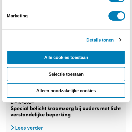
m
i
Marketing
n
g
s
Details tonen
s
e
l
Alle cookies toestaan
e
c
Selectie toestaan
t
i
e
Baby, Ouderschap
Alleen noodzakelijke cookies
21-10-2024
Special belicht kraamzorg bij ouders met licht
verstandelijke beperking
Lees verder