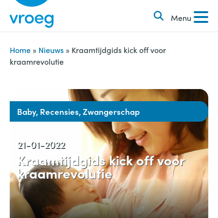
k
S
e
Menu
k
n
i
n
p
Home
»
Nieuws
»
Kraamtijdgids kick off voor
a
kraamrevolutie
t
a
o
r
c
:
o
Baby, Recensies, Zwangerschap
n
t
21-01-2022
e
Kraamtijdgids kick off voor
n
kraamrevolutie
t