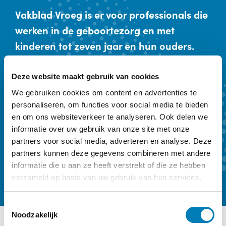
Vakblad Vroeg is er voor professionals die
werken in de geboortezorg en met
kinderen tot zeven jaar en hun ouders.
Sleutelwoorden zijn preventie,
vroegtijdige onderkenning en vroeghulp.
Deze website maakt gebruik van cookies
Ons kwartaalmagazine biedt achtergrond
We gebruiken cookies om content en advertenties te
personaliseren, om functies voor social media te bieden
en verdieping. Een abonnement kost €
en om ons websiteverkeer te analyseren. Ook delen we
59,- per jaar.
informatie over uw gebruik van onze site met onze
partners voor social media, adverteren en analyse. Deze
Kennismaken
Abonneren
partners kunnen deze gegevens combineren met andere
informatie die u aan ze heeft verstrekt of die ze hebben
verzameld op basis van uw gebruik van hun services.
T
Noodzakelijk
o