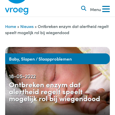
k
S
e
Menu
k
n
i
n
p
Home
»
Nieuws
»
Ontbreken enzym dat alertheid regelt
a
speelt mogelijk rol bij wiegendood
t
a
o
r
c
:
o
Baby, Slapen / Slaapproblemen
n
t
18-05-2022
e
Ontbreken enzym dat
n
alertheid regelt speelt
t
mogelijk rol bij wiegendood