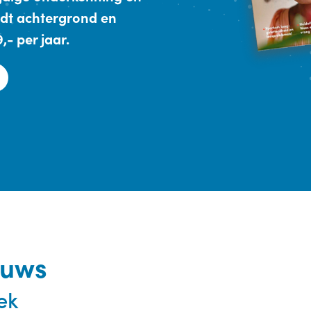
dt achtergrond en
- per jaar.
euws
ek