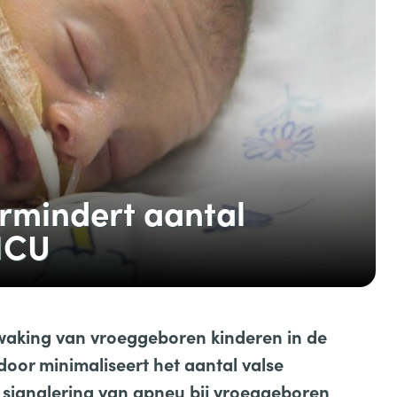
rmindert aantal
ICU
waking van vroeggeboren kinderen in de
door minimaliseert het aantal valse
 signalering van apneu bij vroeggeboren