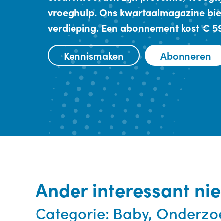
vroeghulp. Ons kwartaalmagazine bie
verdieping. Een abonnement kost € 59,
Kennismaken
Abonneren
Ander interessant ni
Categorie:
Baby, Onderzo