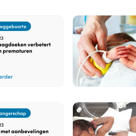
oeggeboorte
23
raagdoeken verbetert
n prematuren
erder
angerschap
23
n met aanbevelingen