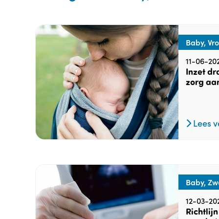
Baby, Vr
11-06-20
Inzet d
zorg aa
Lees v
Baby, Zw
12-03-20
Richtlij