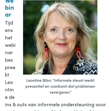
We
bin
ar
Tijd
ens
het
webi
nar
bes
pree
kt
Leontine Bibo: “Informele steunt werkt
Leo
preventief en voorkomt dat problemen
ntin
verergeren”
e de
ins & outs van informele ondersteuning voor