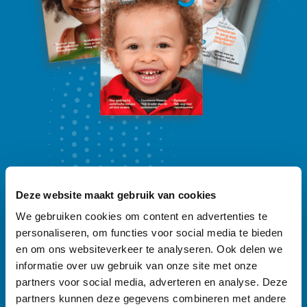
Ontdek
ons Vroeg-magazine
Deze website maakt gebruik van cookies
Vakblad Vroeg is er voor professionals die
We gebruiken cookies om content en advertenties te
werken in de geboortezorg en met
personaliseren, om functies voor social media te bieden
en om ons websiteverkeer te analyseren. Ook delen we
kinderen tot zeven jaar en hun ouders.
informatie over uw gebruik van onze site met onze
Sleutelwoorden zijn preventie,
partners voor social media, adverteren en analyse. Deze
vroegtijdige onderkenning en vroeghulp.
partners kunnen deze gegevens combineren met andere