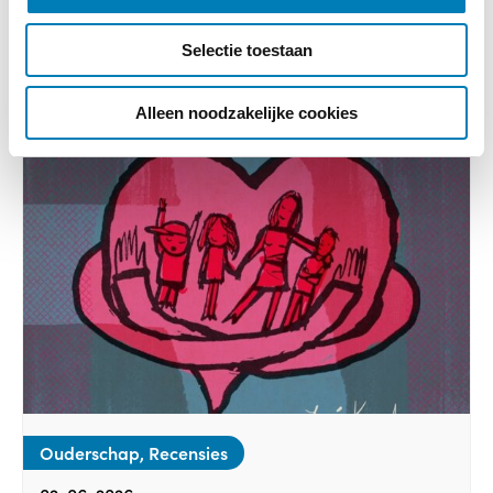
e
c
Selectie toestaan
t
i
e
Alleen noodzakelijke cookies
Ouderschap, Recensies