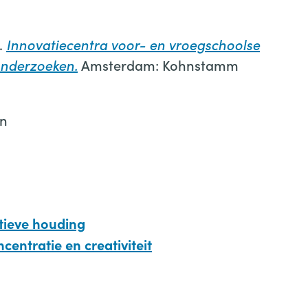
).
Innovatiecentra voor- en vroegschoolse
onderzoeken.
Amsterdam: Kohnstamm
en
atieve houding
centratie en creativiteit