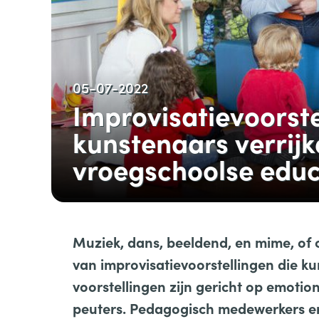
05-07-2022
Improvisatievoorste
kunstenaars verrijk
vroegschoolse educ
Muziek, dans, beeldend, en mime, of 
van improvisatievoorstellingen die k
voorstellingen zijn gericht op emotio
peuters.
Pedagogisch medewerkers er