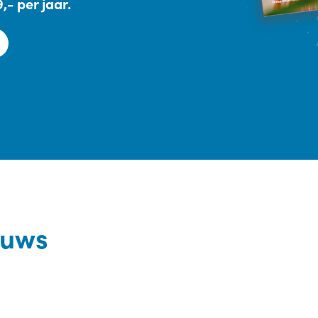
- per jaar.
euws