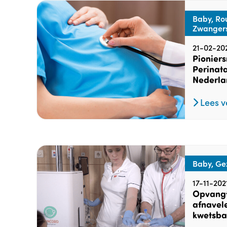
Baby, Rou
Zwanger
21-02-20
Pioniers
Perinata
Nederla
Lees v
Baby, Ge
17-11-202
Opvangt
afnavele
kwetsba