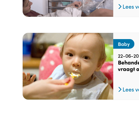
Lees v
Baby
22-06-20
Behande
vraagt o
Lees v