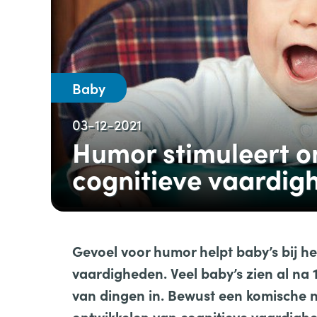
Baby
03-12-2021
Humor stimuleert o
cognitieve vaardig
Gevoel voor humor helpt baby’s bij he
vaardigheden. Veel baby’s zien al n
van dingen in. Bewust een komische n
ontwikkelen van cognitieve vaardighe