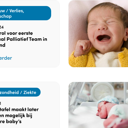
w / Verlies,
schap
24
rol voor eerste
al Palliatief Team in
nd
erder
zondheid / Ziekte
1
afel maakt later
n mogelijk bij
re baby’s