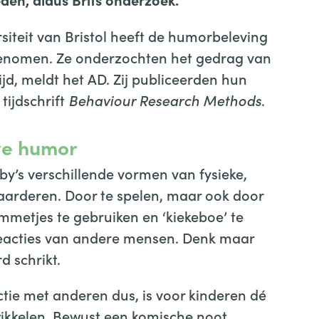
iteit van Bristol heeft de humorbeleving
 genomen. Ze onderzochten het gedrag van
d, meldt het AD. Zij publiceerden hun
tijdschrift
Behaviour Research Methods
.
eve humor
y’s verschillende vormen van fysieke,
aarderen. Door te spelen, maar ook door
mmetjes te gebruiken en ‘kiekeboe’ te
reacties van andere mensen. Denk maar
d schrikt.
actie met anderen dus, is voor kinderen dé
wikkelen. Bewust een komische noot