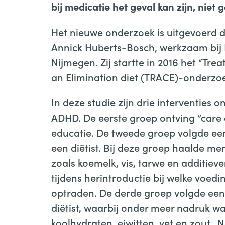
bij medicatie het geval kan zijn, ni
Het nieuwe onderzoek is uitgevoerd
Annick Huberts-Bosch, werkzaam bij K
Nijmegen. Zij startte in 2016 het “Tr
an Elimination diet (TRACE)-onderzoe
In deze studie zijn drie interventies 
ADHD. De eerste groep ontving ”care 
educatie. De tweede groep volgde een
een diëtist. Bij deze groep haalde me
zoals koemelk, vis, tarwe en additiev
tijdens herintroductie bij welke vo
optraden. De derde groep volgde een
diëtist, waarbij onder meer nadruk w
koolhydraten, eiwitten, vet en zout. 