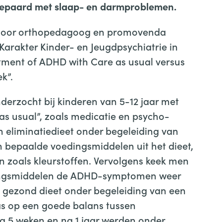
et gepaard met slaap- en darmproblemen.
 door orthopedagoog en promovenda
arakter Kinder- en Jeugdpsychiatrie in
eatment of ADHD with Care as usual versus
k”.
onderzocht bij kinderen van 5-12 jaar met
as usual”, zoals medicatie en psycho-
 eliminatiedieet onder begeleiding van
n bepaalde voedingsmiddelen uit het dieet,
en zoals kleurstoffen. Vervolgens keek men
edingsmiddelen de ADHD-symptomen weer
 gezond dieet onder begeleiding van een
as op een goede balans tussen
Na 5 weken en na 1 jaar werden onder