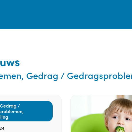
euws
blemen, Gedrag / Gedragsprobl
 Gedrag /
problemen,
ling
24