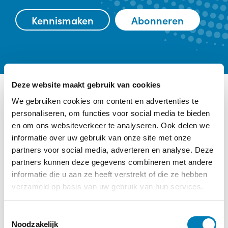
Kennismaken
Abonneren
Deze website maakt gebruik van cookies
We gebruiken cookies om content en advertenties te
Ander interessant nieuws
personaliseren, om functies voor social media te bieden
en om ons websiteverkeer te analyseren. Ook delen we
Categorie:
Baby
informatie over uw gebruik van onze site met onze
partners voor social media, adverteren en analyse. Deze
partners kunnen deze gegevens combineren met andere
informatie die u aan ze heeft verstrekt of die ze hebben
verzameld op basis van uw gebruik van hun services.
T
Noodzakelijk
o