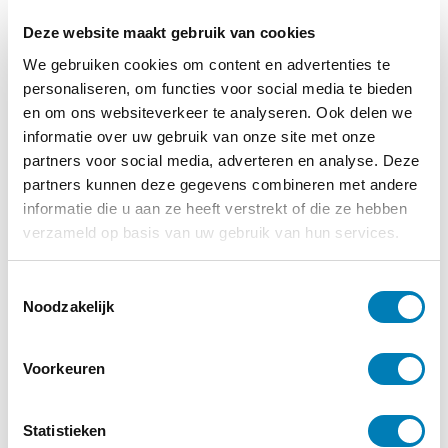
Deze website maakt gebruik van cookies
We gebruiken cookies om content en advertenties te
personaliseren, om functies voor social media te bieden
Kinderopvang, Taal / TOS
en om ons websiteverkeer te analyseren. Ook delen we
19-06-2023
informatie over uw gebruik van onze site met onze
Voorschool in Den Haag gratis bij
partners voor social media, adverteren en analyse. Deze
taalachterstand
partners kunnen deze gegevens combineren met andere
informatie die u aan ze heeft verstrekt of die ze hebben
Lees verder
verzameld op basis van uw gebruik van hun services.
T
Noodzakelijk
o
e
s
Voorkeuren
t
e
m
Statistieken