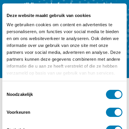
vroegtijdige onderkenning en vroeghulp.
Ons kwartaalmagazine biedt achtergrond
Deze website maakt gebruik van cookies
en verdieping. Een abonnement kost €
We gebruiken cookies om content en advertenties te
59,- per jaar.
personaliseren, om functies voor social media te bieden
en om ons websiteverkeer te analyseren. Ook delen we
informatie over uw gebruik van onze site met onze
Kennismaken
Abonneren
partners voor social media, adverteren en analyse. Deze
partners kunnen deze gegevens combineren met andere
informatie die u aan ze heeft verstrekt of die ze hebben
verzameld op basis van uw gebruik van hun services.
T
Noodzakelijk
o
Ander interessant nieuws
e
Categorie:
Bevallen, Onderzoek,
s
Voorkeuren
Zwangerschap
t
e