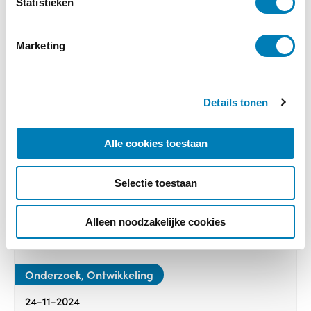
m
Statistieken
m
i
Marketing
n
g
s
Details tonen
s
e
l
Alle cookies toestaan
e
c
Selectie toestaan
t
i
e
Alleen noodzakelijke cookies
Onderzoek, Ontwikkeling
24-11-2024