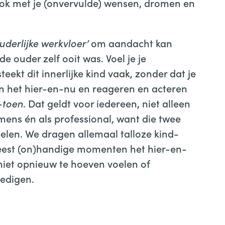
ook met je (onvervulde) wensen, dromen en
ouderlijke werkvloer’
om aandacht kan
e ouder zelf ooit was. Voel je je
eekt dit innerlijke kind vaak, zonder dat je
n het hier-en-nu en reageren en acteren
-toen
. Dat geldt voor iedereen, niet alleen
 mens én als professional, want die twee
pelen. We dragen allemaal talloze kind-
eest (on)handige momenten het hier-en-
niet opnieuw te hoeven voelen of
redigen.