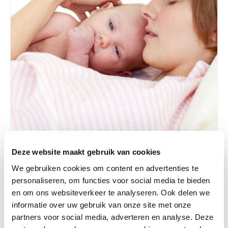
Baby, Bevallen, Ouderschap
Deze website maakt gebruik van cookies
We gebruiken cookies om content en advertenties te
22-08-2024
Nieuwe unit ondersteunt net bevallen vrouwen
personaliseren, om functies voor social media te bieden
met psychische klachten
en om ons websiteverkeer te analyseren. Ook delen we
informatie over uw gebruik van onze site met onze
Lees verder
partners voor social media, adverteren en analyse. Deze