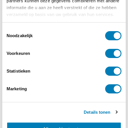
partners kunnen deze gegevens combineren met andere
informatie die u aan ze heeft verstrekt of die ze hebben
verzameld op basis van uw gebruik van hun services.
T
Noodzakelijk
o
e
s
Voorkeuren
t
e
m
Statistieken
m
i
Marketing
n
g
s
Details tonen
s
e
l