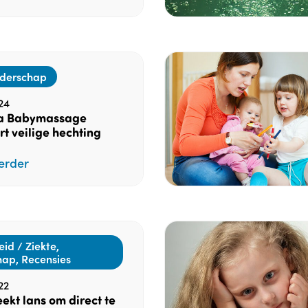
derschap
24
a Babymassage
t veilige hechting
erder
id / Ziekte,
ap, Recensies
22
ekt lans om direct te