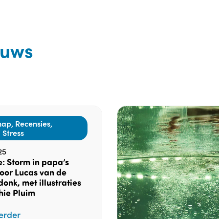
euws
ap, Recensies,
 Stress
25
: Storm in papa’s
oor Lucas van de
nk, met illustraties
hie Pluim
erder