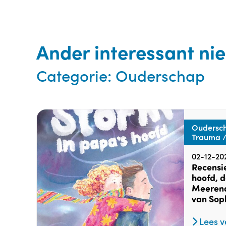
Ander interessant ni
Categorie:
Ouderschap
Oudersch
Trauma /
02-12-20
Recensie
hoofd, d
Meerendo
van Sop
Lees v