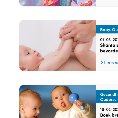
Baby, Ou
01-03-20
Shantal
bevorder
Lees v
Gezondhe
Oudersch
18-02-20
Boek bre