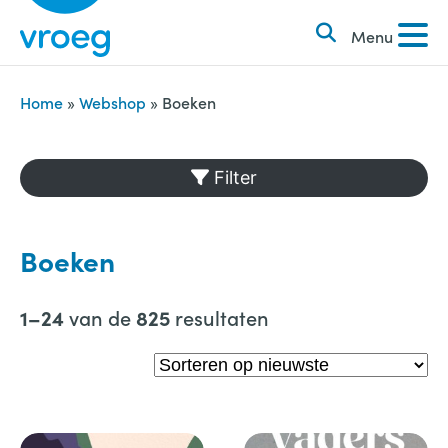
k
S
e
Menu
k
n
i
n
p
Home
»
Webshop
»
Boeken
a
t
a
o
Filter
r
c
:
o
n
Boeken
t
e
van de
resultaten
1–24
825
n
t