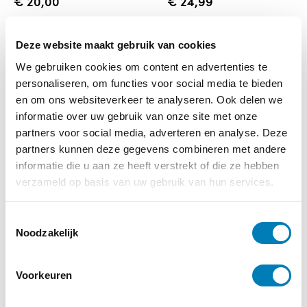
€
20,00
€
24,99
Lees verder
Lees verder
Deze website maakt gebruik van cookies
We gebruiken cookies om content en advertenties te
personaliseren, om functies voor social media te bieden
en om ons websiteverkeer te analyseren. Ook delen we
informatie over uw gebruik van onze site met onze
partners voor social media, adverteren en analyse. Deze
partners kunnen deze gegevens combineren met andere
informatie die u aan ze heeft verstrekt of die ze hebben
verzameld op basis van uw gebruik van hun services.
T
wachten, een
laat je kind niet los
Noodzakelijk
o
levenshouding
e
s
€
24,99
€
25,99
Voorkeuren
t
Lees verder
Lees verder
e