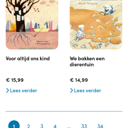
voor altijd ons kind
we bakken een
dierentuin
€
15,99
€
14,99
Lees verder
Lees verder
1
2
3
4
…
33
34