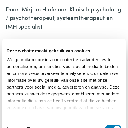
Door: Mirjam Hinfelaar. Klinisch psycholoog
/ psychotherapeut, systeemtherapeut en
IMH specialist.
Deze website maakt gebruik van cookies
We gebruiken cookies om content en advertenties te
personaliseren, om functies voor social media te bieden
en om ons websiteverkeer te analyseren. Ook delen we
Ouders begrijpen
informatie over uw gebruik van onze site met onze
partners voor social media, adverteren en analyse. Deze
€
35,90
partners kunnen deze gegevens combineren met andere
informatie die u aan ze heeft verstrekt of die ze hebben
verzameld op basis van uw gebruik van hun services.
Bestellen
T
Categorieën:
Boeken
,
Ouderschap