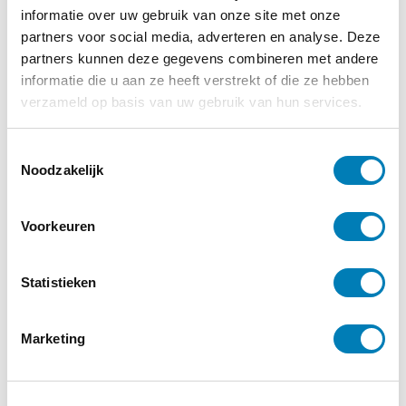
informatie over uw gebruik van onze site met onze
partners voor social media, adverteren en analyse. Deze
Voor altijd ons kind
partners kunnen deze gegevens combineren met andere
informatie die u aan ze heeft verstrekt of die ze hebben
verzameld op basis van uw gebruik van hun services.
€
15,99
Een prentenboek over het verlies van
T
een baby, voor ouders, grootouders
Noodzakelijk
o
en (toekomstige) broertjes en zusjes.
e
s
Ontroerend en raak.
Voorkeuren
t
e
Bestellen
m
Statistieken
m
i
Categorieën:
Boeken
,
Prentenboeken
Marketing
n
g
s