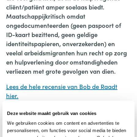
cliënt/patiënt amper soelaas biedt.
Maatschappijkritisch omdat
ongedocumenteerden (geen paspoort of
ID-kaart bezittend, geen geldige
identiteitspapieren, onverzekerden) en
veelal arbeidsmigranten hun recht op zorg
en hulpverlening door omstandigheden
verliezen met grote gevolgen van dien.
Lees de hele recensie van Bob de Raadt
hier.
Door: Bob de Raadt, boekenrecensent,
Deze website maakt gebruik van cookies
auteur Vaderschapskennis, specialist
We gebruiken cookies om content en advertenties te
vaderschap, contextueel hulpverlener,
personaliseren, om functies voor social media te bieden