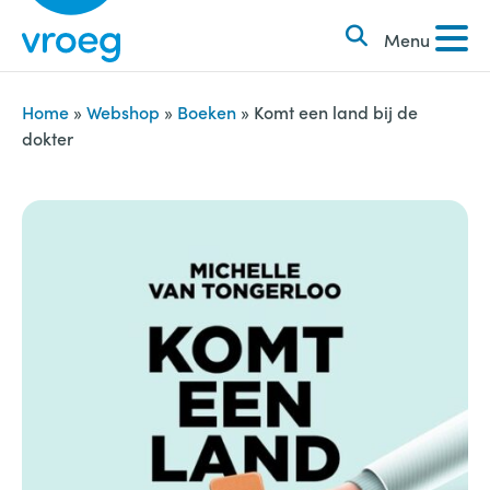
k
S
e
Menu
k
n
i
n
p
Home
»
Webshop
»
Boeken
»
Komt een land bij de
a
dokter
t
a
o
r
c
:
o
n
t
e
n
t