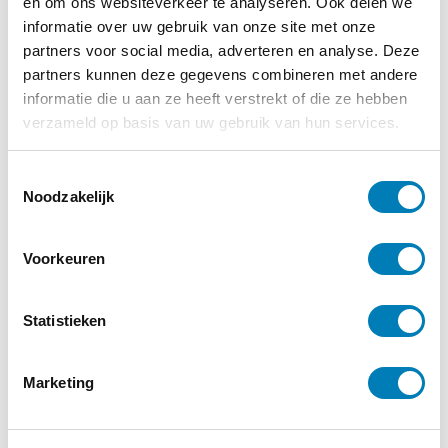
www.bobderaadt.nl
en om ons websiteverkeer te analyseren. Ook delen we
informatie over uw gebruik van onze site met onze
partners voor social media, adverteren en analyse. Deze
partners kunnen deze gegevens combineren met andere
informatie die u aan ze heeft verstrekt of die ze hebben
verzameld op basis van uw gebruik van hun services.
Komt een land bij de dokter
T
Noodzakelijk
o
e
€
23,00
s
Voorkeuren
t
e
Bestellen
m
Statistieken
m
Categorieën:
Actueel
,
Boeken
,
Gezondheid
i
Marketing
/ Ziekte
n
g
s