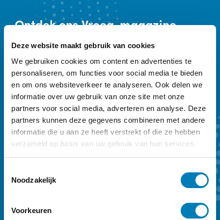
Ontdek
ons Vroeg-magazine
Vakblad Vroeg is er voor professionals die
Deze website maakt gebruik van cookies
werken in de geboortezorg en met
We gebruiken cookies om content en advertenties te
personaliseren, om functies voor social media te bieden
kinderen tot zeven jaar en hun ouders.
en om ons websiteverkeer te analyseren. Ook delen we
Sleutelwoorden zijn preventie,
informatie over uw gebruik van onze site met onze
vroegtijdige onderkenning en vroeghulp.
partners voor social media, adverteren en analyse. Deze
partners kunnen deze gegevens combineren met andere
Ons kwartaalmagazine biedt achtergrond
informatie die u aan ze heeft verstrekt of die ze hebben
en verdieping. Een abonnement kost €
verzameld op basis van uw gebruik van hun services.
59,- per jaar.
T
Kennismaken
Abonneren
Noodzakelijk
o
e
s
Voorkeuren
t