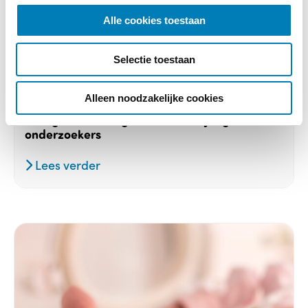
l
Alle cookies toestaan
e
c
Selectie toestaan
t
Onderzoek, Vroeggeboorte, Zwangerschap
i
e
Alleen noodzakelijke cookies
05-07-2024
Drie geboortezorgbeurzen voor jonge
onderzoekers
Lees verder