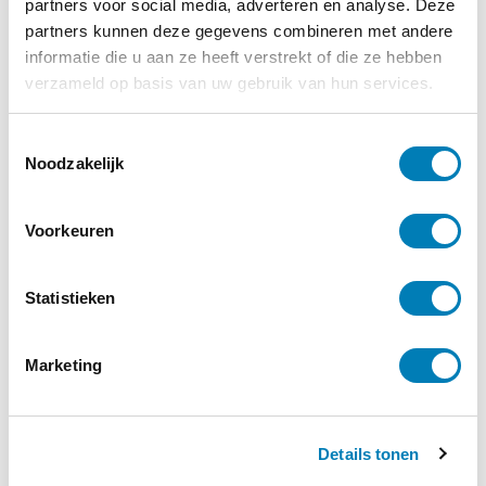
partners voor social media, adverteren en analyse. Deze
Bevallen, Zwangerschap
partners kunnen deze gegevens combineren met andere
informatie die u aan ze heeft verstrekt of die ze hebben
12-12-2024
verzameld op basis van uw gebruik van hun services.
Het verborgen verhaal van veerkracht
Lees verder
T
Noodzakelijk
o
e
s
Voorkeuren
t
e
m
Statistieken
m
i
Marketing
n
g
s
Details tonen
s
e